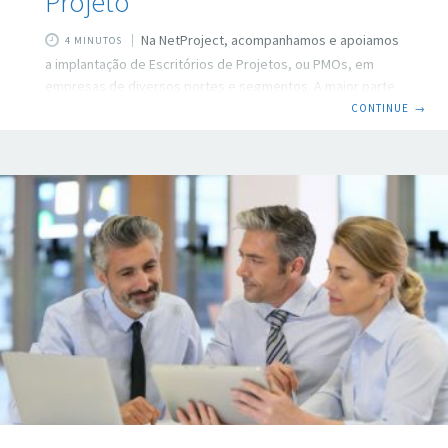
Projeto
Na NetProject, acompanhamos e apoiamos
4 MINUTOS
a implantação de Escritórios de Projetos, ou PMOs, em
empresas de diversos portes e segmentos. A maior parte
das investidas foram bem sucedidas, mas algumas não
CONTINUE
→
lograram êxito, mesmo seguindo nossas dicas de como
atuar na estruturação de Escritórios de Projeto. Em análise
recente, conseguimos identificar alguns fatores que
influenciaram positivamente as iniciativas bem sucedidas.
Assim, gostaríamos de compartilhar com vocês dez
fatores que julgamos críticos na implantação de um PMO,
com base em nossa experiência de