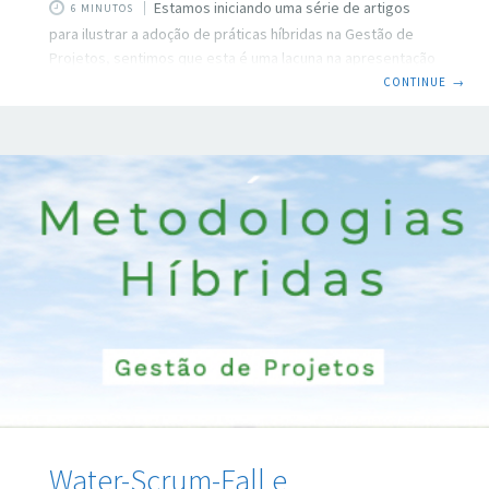
Estamos iniciando uma série de artigos
6 MINUTOS
para ilustrar a adoção de práticas híbridas na Gestão de
Projetos, sentimos que esta é uma lacuna na apresentação
de modelos e recebemos alguns pedidos de nossos
CONTINUE
→
clientes para ajudá-los nesta empreitada. Você pode
acessar nossa visão sobre metodologias híbridas neste
artigo e também um material que preparamos sobre
ferramentas híbridas para a gestão de projetos neste link.
Não deixe de voltar aqui e conferir nossa sugestão para
colocar os conhecimentos em prática e partir para
Water-Scrum-Fall e