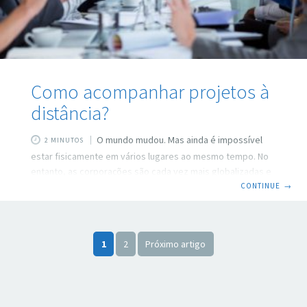
Como acompanhar projetos à
distância?
O mundo mudou. Mas ainda é impossível
2 MINUTOS
estar fisicamente em vários lugares ao mesmo tempo. No
entanto, as corporações são cada vez mais globalizadas e
espalhadas pelo mundo. Tendo isso em vista, surge o
CONTINUE
→
desafio de alinhar os projetos da empresa, de conseguir
trabalhar com eficiência e eficácia, mesmo ela estando em
vários pontos. Por isso, surge a dúvida: como acompanhar
1
2
Próximo artigo
os projetos à distância e, ainda, se ter bons resultados?
Antes de mais nada, é preciso ter uma estrutura
organizada, coesa.