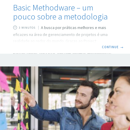
Basic Methodware – um
pouco sobre a metodologia
A busca por práticas melhores e mais
3 MINUTOS
eficazes na área de gerenciamento de projetos é uma
realidade ao redor do mundo. Graças ao Project
Management Institute (PMI) esses estudos caminham a
CONTINUE
→
passos largos. Para isso, existem algumas metodologias
que nos preparam para conduzir o trabalho que deve ser
feito. Hoje nosso objetivo é falar um pouco sobre a
metodologia Basic Methodware®, que cria um plano de
projeto tradicional fundamentado no Guia PMBOK®, 5ª
edição (PMI, 2013). O principal objetivo do Guia PMBOK