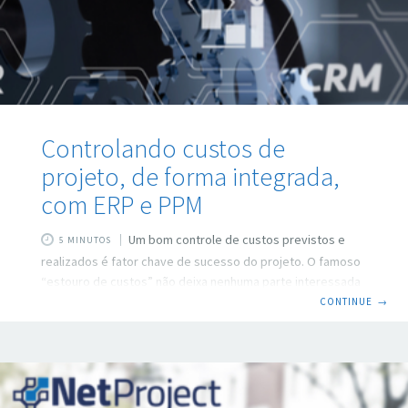
Controlando custos de
projeto, de forma integrada,
com ERP e PPM
Um bom controle de custos previstos e
5 MINUTOS
realizados é fator chave de sucesso do projeto. O famoso
“estouro de custos” não deixa nenhuma parte interessada
do projeto satisfeita. Gastar mais que o previsto é dor de
CONTINUE
→
cabeça certa para o gerente de projetos, o patrocinador e
principalmente membros da alta direção da organização.
Integrar softwares de gestão empresarial, os ERPs
(Enterprise Resource Planning), com softwares de gestão
de portfólio e projetos, os PPM (Project and Portfolio