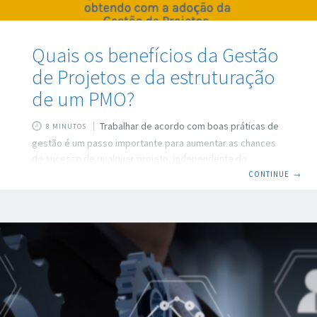
Quais os benefícios da Gestão
de Projetos e da estruturação
de um PMO?
Trabalhar de acordo com boas práticas de
8 MINUTOS
gestão é um passo importante para aumentar as chances
de sucesso de qualquer projeto, independente do
tamanho, custo ou riscos envolvidos no projeto. O PMO, o
CONTINUE
→
Escritório de Projetos, não foi citado aqui por acaso. O
PMO é a área da organização responsável pela capacitação
de recursos, desenho de metodologia e implantação de
softwares. Entendemos que não é possível falar em
implantar práticas de gestão sem contar com o apoio
desta importante área. Primeiro, vamos