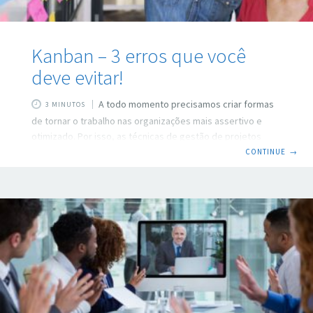
Kanban – 3 erros que você
deve evitar!
A todo momento precisamos criar formas
3 MINUTOS
de tornar o trabalho nas organizações mais assertivo e
otimizado. Por isso, as técnicas de gestão de projetos
passam por constante reformulação e evolução. Uma
CONTINUE
→
metodologia muito utilizada e efetiva no mercado,
atualmente, é o Kanban. Ela foi criada pela Toyota e está
costurada ao conceito de entrega Just in time – um
sistema de produção que determina que nada deve ser
produzido, transportado ou comprado antes da hora certa
– ou seja, objetiva o controle