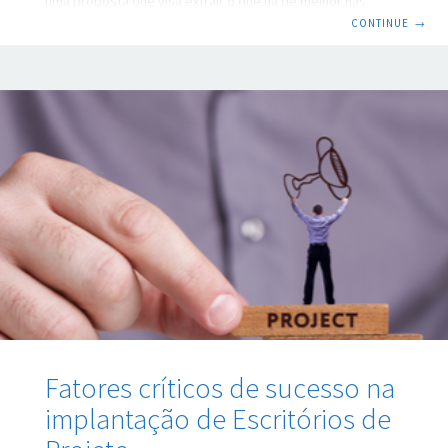
uma proposta que visa extrair o que há de melhor nas
principais escolas de Gerenciamento de Projetos. Esta
CONTINUE
→
abordagem passa pelo pressuposto da combinação de
ferramentas e práticas disponíveis após análise do cenário
atual dos tipos de projetos executados pela organização.
Passo 1: Avaliar a cultura da organização Toda organização
carrega uma cultura própria, definida pelo conjunto de
hábitos e crenças firmados por meio de normas, valores,
expectativas
Fatores críticos de sucesso na
implantação de Escritórios de