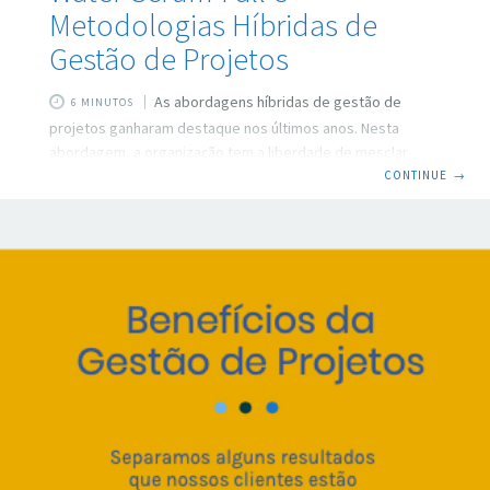
Metodologias Híbridas de
Gestão de Projetos
As abordagens híbridas de gestão de
6 MINUTOS
projetos ganharam destaque nos últimos anos. Nesta
abordagem, a organização tem a liberdade de mesclar
práticas de diversas escolas de gestão, desde as
CONTINUE
→
preditivas ou tradicionais a ágeis e visuais. O Water-Scrum-
Fall é uma abordagem híbrida usada para descrever uma
situação em que uma empresa administra suas equipes de
desenvolvimento de maneira ágil, enquanto faz interface
com os processos de forma preditiva, mais tradicionais
fora da equipe Scrum. Defensores da abordagem ágil
chegam a chamar o