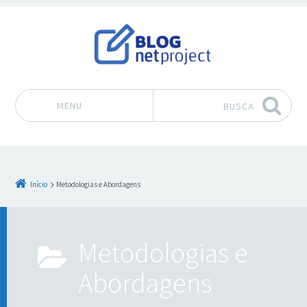
MENU
BUSCA
Pular para o conteúdo
Início
Metodologias e Abordagens
Metodologias e
Abordagens